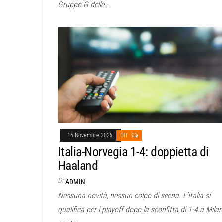
Gruppo G delle…
16 Novembre 2025
Off
Italia-Norvegia 1-4: doppietta di
Haaland
Di
ADMIN
Nessuna novità, nessun colpo di scena. L’Italia si
qualifica per i playoff dopo la sconfitta di 1-4 a Mila