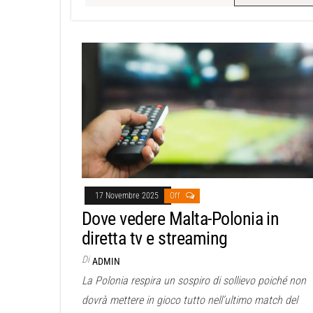
17 Novembre 2025
Off
Dove vedere Malta-Polonia in
diretta tv e streaming
Di
ADMIN
La Polonia respira un sospiro di sollievo poiché non
dovrà mettere in gioco tutto nell’ultimo match del