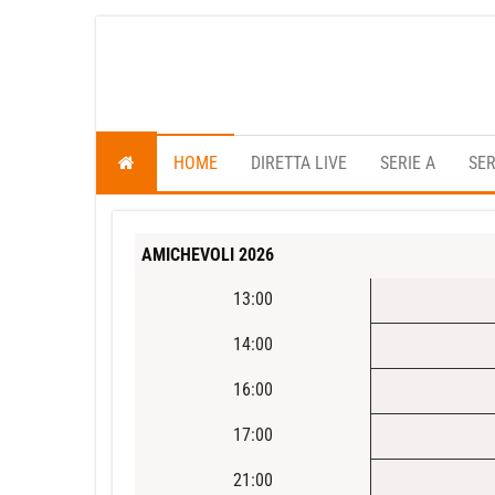
Vai
al
contenuto
HOME
DIRETTA LIVE
SERIE A
SER
AMICHEVOLI 2026
13:00
14:00
16:00
17:00
21:00