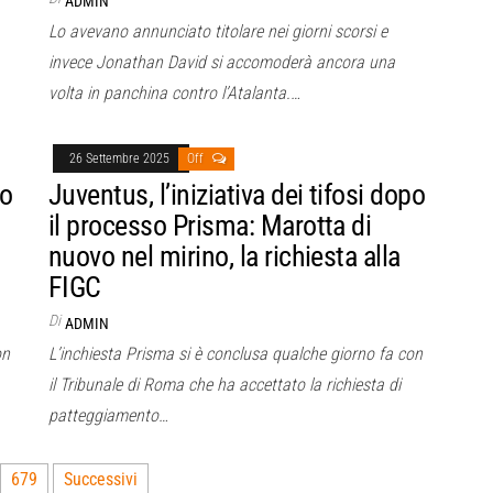
ADMIN
Lo avevano annunciato titolare nei giorni scorsi e
invece Jonathan David si accomoderà ancora una
volta in panchina contro l’Atalanta.…
26 Settembre 2025
Off
po
Juventus, l’iniziativa dei tifosi dopo
il processo Prisma: Marotta di
nuovo nel mirino, la richiesta alla
FIGC
Di
ADMIN
on
L’inchiesta Prisma si è conclusa qualche giorno fa con
il Tribunale di Roma che ha accettato la richiesta di
patteggiamento…
679
Successivi