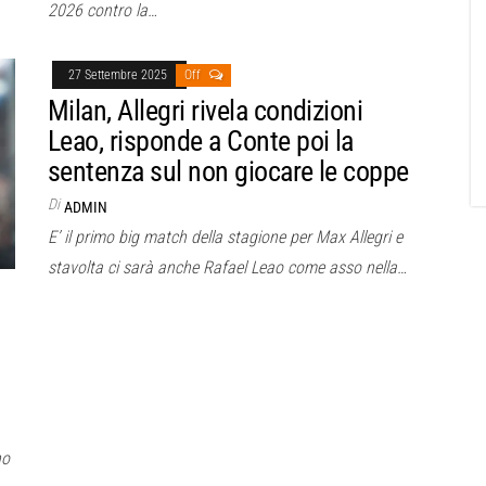
2026 contro la…
27 Settembre 2025
Off
Milan, Allegri rivela condizioni
Leao, risponde a Conte poi la
sentenza sul non giocare le coppe
Di
ADMIN
E’ il primo big match della stagione per Max Allegri e
stavolta ci sarà anche Rafael Leao come asso nella…
no