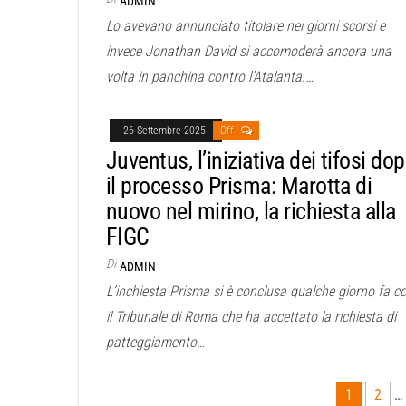
ADMIN
Lo avevano annunciato titolare nei giorni scorsi e
invece Jonathan David si accomoderà ancora una
volta in panchina contro l’Atalanta.…
26 Settembre 2025
Off
Juventus, l’iniziativa dei tifosi do
il processo Prisma: Marotta di
nuovo nel mirino, la richiesta alla
FIGC
Di
ADMIN
L’inchiesta Prisma si è conclusa qualche giorno fa c
il Tribunale di Roma che ha accettato la richiesta di
patteggiamento…
Paginazione
1
2
…