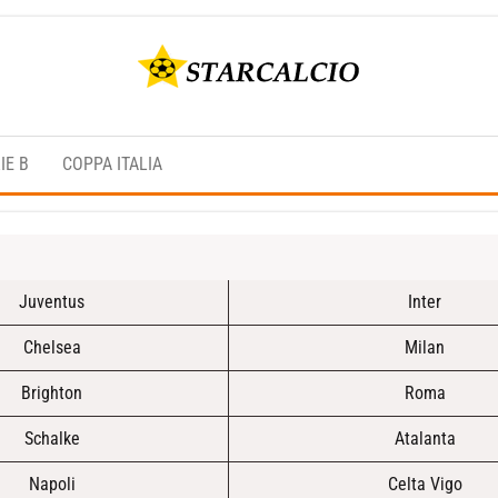
Rojadirecta
Starcalcio
Calcio,
–
Calcio
IE B
COPPA ITALIA
Streaming,
Rojadirecta
Star Live,
– Calcio
Serie A e
Serie B e
Streaming
tutti i tuoi
sport
preferiti su
Juventus
Inter
Starcalcio..
Chelsea
Milan
Brighton
Roma
Schalke
Atalanta
Napoli
Celta Vigo