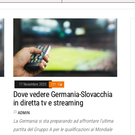
17 Novembre 2025
Off
Dove vedere Germania-Slovacchia
in diretta tv e streaming
Di
ADMIN
La Germania si sta preparando ad affrontare l’ultima
partita del Gruppo A per le qualificazioni al Mondiale