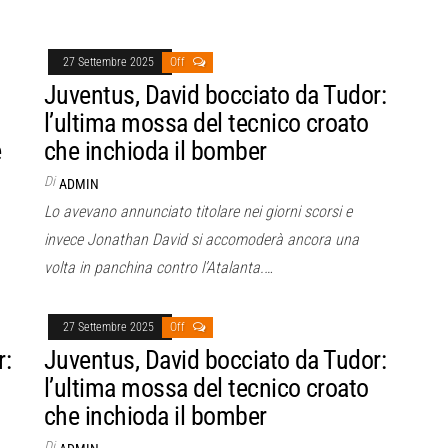
27 Settembre 2025
Off
Juventus, David bocciato da Tudor:
l’ultima mossa del tecnico croato
e
che inchioda il bomber
Di
ADMIN
Lo avevano annunciato titolare nei giorni scorsi e
invece Jonathan David si accomoderà ancora una
volta in panchina contro l’Atalanta.…
27 Settembre 2025
Off
r:
Juventus, David bocciato da Tudor:
l’ultima mossa del tecnico croato
che inchioda il bomber
Di