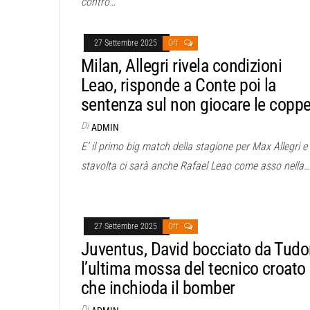
contro…
27 Settembre 2025
Off
Milan, Allegri rivela condizioni
Leao, risponde a Conte poi la
sentenza sul non giocare le copp
Di
ADMIN
E’ il primo big match della stagione per Max Allegri e
stavolta ci sarà anche Rafael Leao come asso nella…
27 Settembre 2025
Off
Juventus, David bocciato da Tudo
l’ultima mossa del tecnico croato
che inchioda il bomber
Di