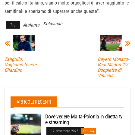
per il calcio italiano, siamo molto orgogliosi di aver raggiunto le
semifinali e speriamo di superare anche queste”.
Kolasinac
Atalanta
Tag
Zangrillo:
Bayern Monaco-
Vogliamo tenere
Real Madrid 2-2:
Gilardino
Doppietta di
Vinicius
ARTICOLI RECENTI
Dove vedere Malta-Polonia in diretta tv
e streaming
17 Novembre 2025
Off