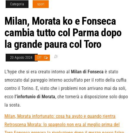
Categoria
sport
Milan, Morata ko e Fonseca
cambia tutto col Parma dopo
la grande paura col Toro
Di
20 Agosto 2024
Off
L’hype che si era creato intorno al
Milan di Fonseca
è stato
smorzato dal pareggio interno acciuffato per il rotto della cuffia
contro il Torino. E, visto che i problemi non arrivano mai da soli,
ecco
l’infortunio di Morata
, che tornerà a disposizione solo dopo
la sosta.
Milan, Morata infortunato: cosa ha avuto e quando rientra
Retroscena Morata: lo spagnolo non era al meglio prima del
Toro
Fonseca prepara la rivoluzione dopo il mezzo passo falso