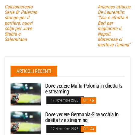
Calciomercato
Amoruso attacca
Serie B: Palermo
De Laurentiis:
stringe per il
“Usa e sfrutta il
portiere, nuovi
Bari per
colpi per Juve
migliorare il
Stabia e
Napoli,
Salernitana
Matarrese ci
metteva l’anima”
ARTICOLI RECENTI
Dove vedere Malta-Polonia in diretta tv
e streaming
17 Novembre 2025
Off
Dove vedere Germania-Slovacchia in
diretta tv e streaming
17 Novembre 2025
Off