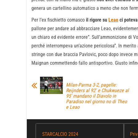
genera un cartellino automatico a meno che non fermi
Per l’ex fischietto comasco
il rigore su
Leao
ci poteva
pallone per andare ad abbracciare Leao, evidentemen
un chiaro ed evidente errore”. Sull’ammonizione di Vog
perché interrompeva un’azione pericolosa”. In merito al
stringe con due braccia Pavlovic, poco dopo invece 
Maignan commettendo fallo antisportivo. Giusto infine 
Milan-Parma 3-2, pagelle:
Reijnders al 92′ e Chukwueze al
95′ mandano il Diavolo in
Paradiso nel giorno no di Theo
e Leao
STARCALCIO 2024
Priv