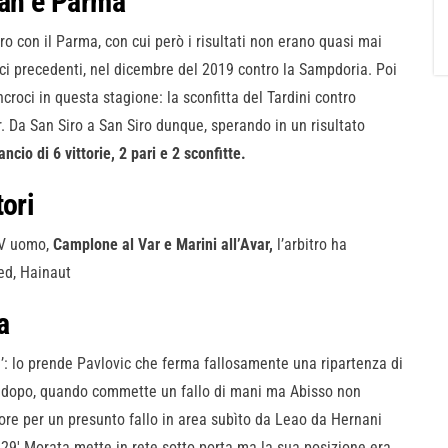
lan e Parma
itro con il Parma, con cui però i risultati non erano quasi mai
ici precedenti, nel dicembre del 2019 contro la Sampdoria. Poi
ncroci in questa stagione: la sconfitta del Tardini contro
er. Da San Siro a San Siro dunque, sperando in un risultato
ncio di 6 vittorie, 2 pari e 2 sconfitte.
ori
 IV uomo,
Camplone al Var e Marini all’Avar,
l’arbitro ha
ed, Hainaut
a
11’: lo prende Pavlovic che ferma fallosamente una ripartenza di
oco dopo, quando commette un fallo di mani ma Abisso non
igore per un presunto fallo in area subìto da Leao da Hernani
l 29′ Morata mette in rete sotto porta ma la sua posizione era