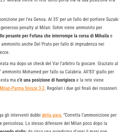
onizione per l’ex Genoa. Al 35’ per un fallo del portiere Suzuki
 un generoso penalty al Milan: Sohm viene ammonito per
llo pesante per Fofana che interrompe la corsa di Mihaila
e
46’ ammonito anche Del Prato per fallo di imprudenza nei
Lecce.
orata ma dopo un check del Var l’arbitro fa giocare. Graziato al
4’ ammonito Mohamed per fallo su Calabria. All’83’ giallo per
 testa ma
c’è una posizione di fuorigioco
e la rete viene
Milan-Parma finisce 3-2
. Regolari i due gol finali dei rossoneri.
ga gli interventi dubbi
della gara:
“Corretta l’ammonizione per
ne pericolosa. Lo stesso difensore del Milan poco dopo la
secondo giallo
: da circa una quindicina d’anni il mani non