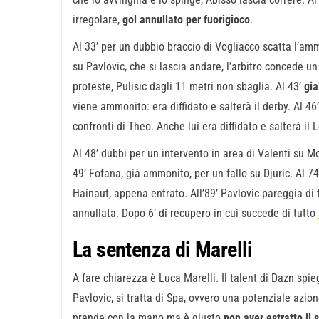
irregolare,
gol annullato per fuorigioco
.
Al 33’ per un dubbio braccio di Vogliacco scatta l’amm
su Pavlovic, che si lascia andare, l’arbitro concede
proteste, Pulisic dagli 11 metri non sbaglia. Al 43’
gia
viene ammonito: era diffidato e salterà il derby. Al 
confronti di Theo. Anche lui era diffidato e salterà il 
Al 48’ dubbi per un intervento in area di Valenti su M
49’ Fofana, già ammonito, per un fallo su Djuric. Al 7
Hainaut, appena entrato. All’89’ Pavlovic pareggia di
annullata. Dopo 6’ di recupero in cui succede di tutto
La sentenza di Marelli
A fare chiarezza è Luca Marelli. Il talent di Dazn spie
Pavlovic, si tratta di Spa, ovvero una potenziale azio
prende con la mano ma è giusto
non aver estratto il 