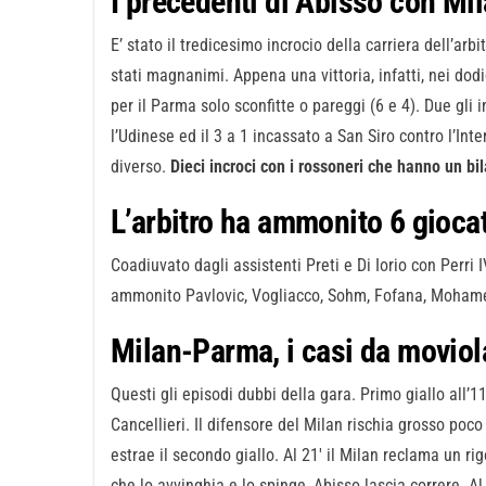
I precedenti di Abisso con Mi
E’ stato il tredicesimo incrocio della carriera dell’arb
stati magnanimi. Appena una vittoria, infatti, nei dod
per il Parma solo sconfitte o pareggi (6 e 4). Due gli i
l’Udinese ed il 3 a 1 incassato a San Siro contro l’Int
diverso.
Dieci incroci con i rossoneri che hanno un bila
L’arbitro ha ammonito 6 giocat
Coadiuvato dagli assistenti Preti e Di Iorio con Perri
ammonito Pavlovic, Vogliacco, Sohm, Fofana, Moham
Milan-Parma, i casi da moviol
Questi gli episodi dubbi della gara. Primo giallo all’
Cancellieri. Il difensore del Milan rischia grosso p
estrae il secondo giallo. Al 21′ il Milan reclama un r
che lo avvinghia e lo spinge, Abisso lascia correre. A