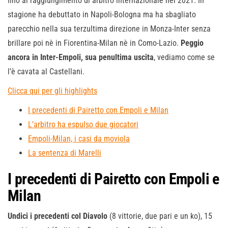
fino al raggiungimento di arbitro internazionale nel 2021. In
stagione ha debuttato in Napoli-Bologna ma ha sbagliato
parecchio nella sua terzultima direzione in Monza-Inter senza
brillare poi nè in Fiorentina-Milan nè in Como-Lazio.
Peggio
ancora in Inter-Empoli, sua penultima uscita
, vediamo come se
l’è cavata al Castellani.
Clicca qui per gli highlights
I precedenti di Pairetto con Empoli e Milan
L’arbitro ha espulso due giocatori
Empoli-Milan, i casi da moviola
La sentenza di Marelli
I precedenti di Pairetto con Empoli e
Milan
Undici i precedenti col Diavolo
(8 vittorie, due pari e un ko), 15