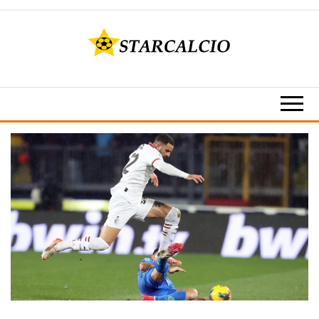
Vai
al
contenuto
Rojadirecta
Starcalcio
Calcio,
–
Calcio
Streaming,
Rojadirecta
Star Live,
– Calcio
Serie A e
Serie B e
Streaming
tutti i tuoi
sport
preferiti su
Starcalcio..