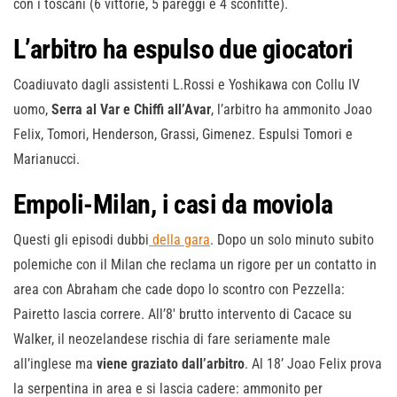
con i toscani (6 vittorie, 5 pareggi e 4 sconfitte).
L’arbitro ha espulso due giocatori
Coadiuvato dagli assistenti L.Rossi e Yoshikawa con Collu IV
uomo,
Serra al Var e Chiffi all’Avar
, l’arbitro ha ammonito Joao
Felix, Tomori, Henderson, Grassi, Gimenez. Espulsi Tomori e
Marianucci.
Empoli-Milan, i casi da moviola
Questi gli episodi dubbi
della gara
. Dopo un solo minuto subito
polemiche con il Milan che reclama un rigore per un contatto in
area con Abraham che cade dopo lo scontro con Pezzella:
Pairetto lascia correre. All’8′ brutto intervento di Cacace su
Walker, il neozelandese rischia di fare seriamente male
all’inglese ma
viene graziato dall’arbitro
. Al 18’ Joao Felix prova
la serpentina in area e si lascia cadere: ammonito per