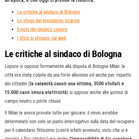
all’epoca, e che oggi si prende la rivincita.
Le critiche al sindaco di Bologna
Lo sfogo del presidente Scaroni
Il post del sindaco Lepore
I tifosi si sfogano sul web
Le critiche al sindaco di Bologna
Lepore si oppose fermamente alla disputa di Bologna-Milan: la
città era stata colpita da una forte alluvione ed anche per rispetto
dei cittadini (
la calamità causò una vittima, 3500 sfollati e
15.000 case senza elettricità
) si oppose anche alle ipotesi di
campo neutro o porte chiuse.
Il Milan le aveva provate tutte per giocare: il rinvio avrebbe
determinato non solo un punto interrogativo sulla data del recupero
per il calendario fittissimo (com’è infatti avvenuto, visto che si è
giocato a fine ottobre) ma anche
l’impossibilità di far scontare