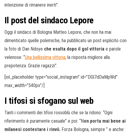
intenzione di rimanere inerti”.
Il post del sindaco Lepore
Oggi il sindaco di Bologna Matteo Lepore, che non ha mai
dimenticato quelle polemiche, ha pubblicato un post esplicito con
la foto di Dan Ndoye
che esulta dopo il gol vittoria
e parole
velenose: “
Una bellissima vittoria
, la risposta migliore alla
prepotenza. Grazie ragazzi”.
[iol_placeholder type=”social_instagram” id=”DGl7dDaMpWd”
max_width=”540px”/]
I tifosi si sfogano sul web
Tanti i commenti dei tifosi rossoblù che se la ridono: “Ogni
riferimento è puramente casuale” e poi: “N
on porta mai bene ai
milanesi contestare i rinvii.
Forza Bologna, sempre ” e anche: