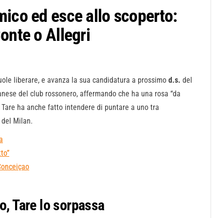
mico ed esce allo scoperto:
onte o Allegri
ole liberare, e avanza la sua candidatura a prossimo
d.s.
del
banese del club rossonero, affermando che ha una rosa “da
 Tare ha anche fatto intendere di puntare a uno tra
del Milan.
a
to”
-Conceiçao
o, Tare lo sorpassa