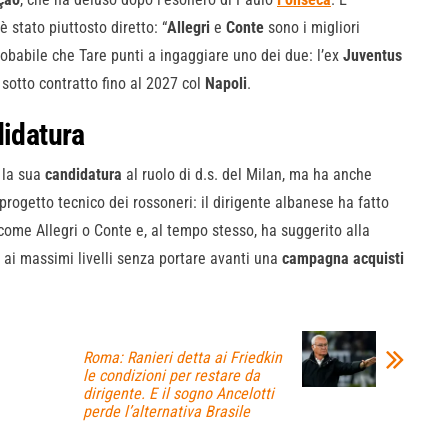
è stato piuttosto diretto: “
Allegri
e
Conte
sono i migliori
probabile che Tare punti a ingaggiare uno dei due: l’ex
Juventus
, sotto contratto fino al 2027 col
Napoli
.
didatura
 la sua
candidatura
al ruolo di d.s. del Milan, ma ha anche
rogetto tecnico dei rossoneri: il dirigente albanese ha fatto
 come Allegri o Conte e, al tempo stesso, ha suggerito alla
o ai massimi livelli senza portare avanti una
campagna
acquisti
Roma: Ranieri detta ai Friedkin
le condizioni per restare da
dirigente. E il sogno Ancelotti
perde l’alternativa Brasile