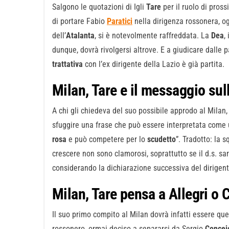
Salgono le quotazioni di Igli
Tare
per il ruolo di pros
di portare Fabio
Paratici
nella dirigenza rossonera, o
dell’
Atalanta
, si è notevolmente raffreddata. La
Dea
,
dunque, dovrà rivolgersi altrove. E a giudicare dalle
trattativa
con l’ex dirigente della Lazio è già partita.
Milan, Tare e il messaggio sul
A chi gli chiedeva del suo possibile approdo al Milan
sfuggire una frase che può essere interpretata come
rosa
e può competere per lo
scudetto
”. Tradotto: la 
crescere non sono clamorosi, soprattutto se il d.s. sa
considerando la dichiarazione successiva del dirigen
Milan, Tare pensa a Allegri o 
Il suo primo compito al Milan dovrà infatti essere que
rossonero, ormai deciso a separarsi da Sergio
Concei