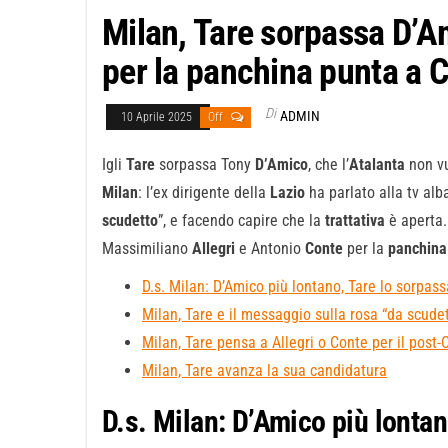
Milan, Tare sorpassa D’A
per la panchina punta a C
Di
ADMIN
10 Aprile 2025
Off
Igli
Tare
sorpassa Tony
D’Amico
, che l’
Atalanta
non vu
Milan
: l’ex dirigente della
Lazio
ha parlato alla tv al
scudetto
”, e facendo capire che la
trattativa
è aperta.
Massimiliano
Allegri
e Antonio
Conte
per la
panchina
D.s. Milan: D’Amico più lontano, Tare lo sorpass
Milan, Tare e il messaggio sulla rosa “da scudet
Milan, Tare pensa a Allegri o Conte per il post
Milan, Tare avanza la sua candidatura
D.s. Milan: D’Amico più lontan