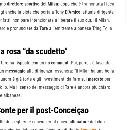
simo
direttore
sportivo
del
Milan
: dopo che è tramontata l’idea
ggi anche la pista che porta a Tony
D’Amico
, attuale dirigente
 infatti, non pare intenzionata a liberare il suo
d.s.
: il Milan,
 parole pronunciate da
Tare
all’emittente albanese Tring Tv, la
la rosa “da scudetto”
, Tare ha risposto con un
no
comment
. Poi, però, s’è lasciato
 un
messaggio
alla dirigenza rossonera: “Il Milan ha una bella
squadra è già forte e gli investimenti da fare sul
mercato
per
rò io. Ma il senso del messaggio di Tare è ancora più chiaro
te albanese.
Conte per il post-Conceiçao
llo di scegliere e convincere il nuovo
allenatore
del club
çao
, che ha deluso dopo l’esonero di Paulo
Fonseca
. E