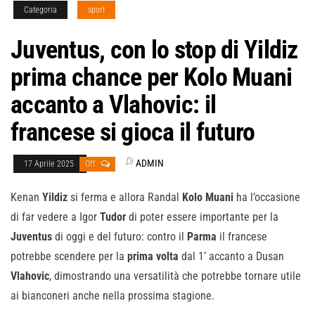
Categoria
sport
Juventus, con lo stop di Yildiz
prima chance per Kolo Muani
accanto a Vlahovic: il
francese si gioca il futuro
Di
ADMIN
17 Aprile 2025
Off
Kenan
Yildiz
si ferma e allora Randal
Kolo
Muani
ha l’occasione
di far vedere a Igor
Tudor
di poter essere importante per la
Juventus
di oggi e del futuro: contro il
Parma
il francese
potrebbe scendere per la
prima
volta
dal 1’ accanto a Dusan
Vlahovic
, dimostrando una versatilità che potrebbe tornare utile
ai bianconeri anche nella prossima stagione.