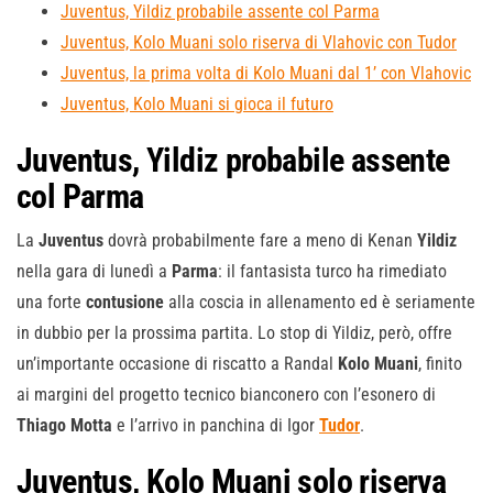
Juventus, Yildiz probabile assente col Parma
Juventus, Kolo Muani solo riserva di Vlahovic con Tudor
Juventus, la prima volta di Kolo Muani dal 1’ con Vlahovic
Juventus, Kolo Muani si gioca il futuro
Juventus, Yildiz probabile assente
col Parma
La
Juventus
dovrà probabilmente fare a meno di Kenan
Yildiz
nella gara di lunedì a
Parma
: il fantasista turco ha rimediato
una forte
contusione
alla coscia in allenamento ed è seriamente
in dubbio per la prossima partita. Lo stop di Yildiz, però, offre
un’importante occasione di riscatto a Randal
Kolo
Muani
, finito
ai margini del progetto tecnico bianconero con l’esonero di
Thiago
Motta
e l’arrivo in panchina di Igor
Tudor
.
Juventus, Kolo Muani solo riserva