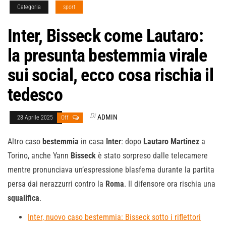
Categoria
sport
Inter, Bisseck come Lautaro:
la presunta bestemmia virale
sui social, ecco cosa rischia il
tedesco
Di
ADMIN
28 Aprile 2025
Off
Altro caso
bestemmia
in casa
Inter
: dopo
Lautaro Martinez
a
Torino, anche Yann
Bisseck
è stato sorpreso dalle telecamere
mentre pronunciava un’espressione blasfema durante la partita
persa dai nerazzurri contro la
Roma
. Il difensore ora rischia una
squalifica
.
Inter, nuovo caso bestemmia: Bisseck sotto i riflettori