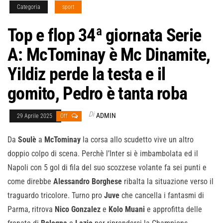
Categoria
sport
Top e flop 34ª giornata Serie
A: McTominay è Mc Dinamite,
Yildiz perde la testa e il
gomito, Pedro è tanta roba
Di
ADMIN
29 Aprile 2025
Off
Da
Soulè
a
McTominay
la corsa allo scudetto vive un altro
doppio colpo di scena. Perchè l’Inter si è imbambolata ed il
Napoli con 5 gol di fila del suo scozzese volante fa sei punti e
come direbbe
Alessandro Borghese
ribalta la situazione verso il
traguardo tricolore. Turno pro
Juve
che cancella i fantasmi di
Parma, ritrova
Nico Gonzalez
e
Kolo Muani
e approfitta delle