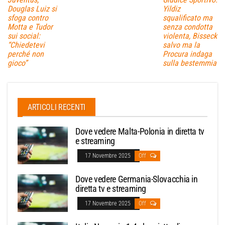
Douglas Luiz si
Yildiz
sfoga contro
squalificato ma
Motta e Tudor
senza condotta
sui social:
violenta, Bisseck
“Chiedetevi
salvo ma la
perché non
Procura indaga
gioco”
sulla bestemmia
ARTICOLI RECENTI
Dove vedere Malta-Polonia in diretta tv
e streaming
17 Novembre 2025
Off
Dove vedere Germania-Slovacchia in
diretta tv e streaming
17 Novembre 2025
Off