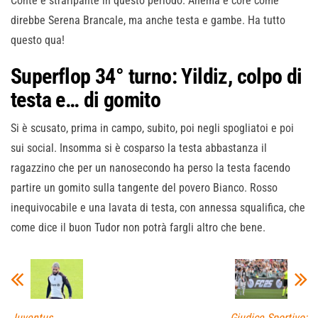
Conte è straripante in questo periodo. Anema e core come
direbbe Serena Brancale, ma anche testa e gambe. Ha tutto
questo qua!
Superflop 34° turno: Yildiz, colpo di
testa e… di gomito
Si è scusato, prima in campo, subito, poi negli spogliatoi e poi
sui social. Insomma si è cosparso la testa abbastanza il
ragazzino che per un nanosecondo ha perso la testa facendo
partire un gomito sulla tangente del povero Bianco. Rosso
inequivocabile e una lavata di testa, con annessa squalifica, che
come dice il buon Tudor non potrà fargli altro che bene.
Juventus,
Giudice Sportivo: