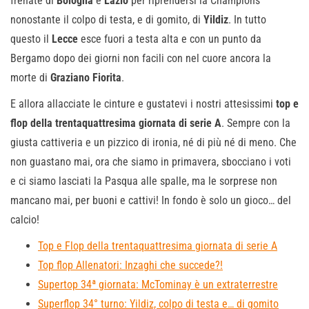
frenate di
Bologna
e
Lazio
per riprendersi la Champions
nonostante il colpo di testa, e di gomito, di
Yildiz
. In tutto
questo il
Lecce
esce fuori a testa alta e con un punto da
Bergamo dopo dei giorni non facili con nel cuore ancora la
morte di
Graziano Fiorita
.
E allora allacciate le cinture e gustatevi i nostri attesissimi
top e
flop della trentaquattresima giornata di serie A
. Sempre con la
giusta cattiveria e un pizzico di ironia, né di più né di meno. Che
non guastano mai, ora che siamo in primavera, sbocciano i voti
e ci siamo lasciati la Pasqua alle spalle, ma le sorprese non
mancano mai, per buoni e cattivi! In fondo è solo un gioco… del
calcio!
Top e Flop della trentaquattresima giornata di serie A
Top flop Allenatori: Inzaghi che succede?!
Supertop 34ª giornata: McTominay è un extraterrestre
Superflop 34° turno: Yildiz, colpo di testa e… di gomito