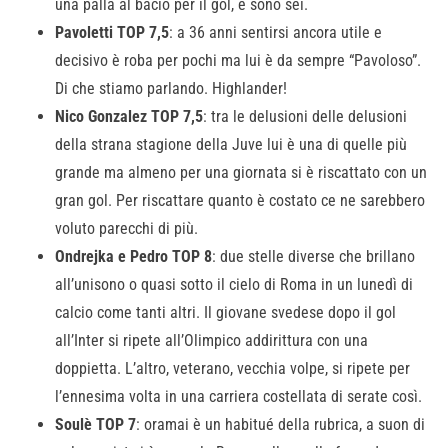
una palla al bacio per il gol, e sono sei.
Pavoletti TOP 7,5
: a 36 anni sentirsi ancora utile e
decisivo è roba per pochi ma lui è da sempre “Pavoloso”.
Di che stiamo parlando. Highlander!
Nico Gonzalez TOP 7,5
: tra le delusioni delle delusioni
della strana stagione della Juve lui è una di quelle più
grande ma almeno per una giornata si è riscattato con un
gran gol. Per riscattare quanto è costato ce ne sarebbero
voluto parecchi di più.
Ondrejka e Pedro TOP 8
: due stelle diverse che brillano
all’unisono o quasi sotto il cielo di Roma in un lunedì di
calcio come tanti altri. Il giovane svedese dopo il gol
all’Inter si ripete all’Olimpico addirittura con una
doppietta. L’altro, veterano, vecchia volpe, si ripete per
l’ennesima volta in una carriera costellata di serate così.
Soulè TOP 7
: oramai è un habitué della rubrica, a suon di