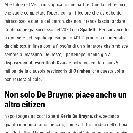
Alle falde del Vesuvio si giocano due partite. Quella del tecnico,
che vuole completare l’opera con un tricolore che avrebbe del
miracoloso, e quella del patron, che non intende lasciar andare
Conte come già successo nel 2023 con
Spalletti
. Per convincerlo
a rimanere nel capoluogo campano ADL è pronto a un
mercato
da club top
, in linea con la filosofia di un allenatore che ambisce
sempre al massimo. Del resto, i partenopei hanno già a
disposizione
il tesoretto di Kvara
e potranno contare sui 75
milioni della clausola rescissoria di
Osimhen
, che questa volta
non resterà al palo.
Non solo De Bruyne: piace anche un
altro citizen
Napoli sogna ad occhi aperti
Kevin De Bruyne
, che, secondo
quanto mormora radio mercato, non è affatto un’idea dell’ultima
ora. Tutt’altro.
Manna
ci sta lavorando già da un mese, visto che