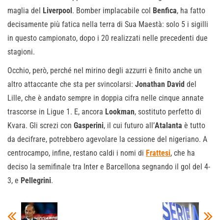
maglia del
Liverpool
. Bomber implacabile col
Benfica
, ha fatto
decisamente più fatica nella terra di Sua Maestà: solo 5 i sigilli
in questo campionato, dopo i 20 realizzati nelle precedenti due
stagioni.
Occhio, però, perché nel mirino degli azzurri è finito anche un
altro attaccante che sta per svincolarsi:
Jonathan David
del
Lille, che è andato sempre in doppia cifra nelle cinque annate
trascorse in Ligue 1. E, ancora
Lookman
, sostituto perfetto di
Kvara. Gli screzi con
Gasperini
, il cui futuro all’
Atalanta
è tutto
da decifrare, potrebbero agevolare la cessione del nigeriano. A
centrocampo, infine, restano caldi i nomi di
Frattesi
, che ha
deciso la semifinale tra Inter e Barcellona segnando il gol del 4-
3, e
Pellegrini
.