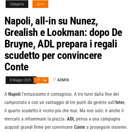
Categoria
sport
Napoli, all-in su Nunez,
Grealish e Lookman: dopo De
Bruyne, ADL prepara i regali
scudetto per convincere
Conte
Di
ADMIN
8 Maggio 2025
Off
A
Napoli
l’entusiasmo è contagioso. A tre turni dalla fine del
campionato e con un vantaggio di tre punti da gestire sull’
Inter
,
il quarto scudetto è vicino più che mai. Ma non solo: è anche il
mercato a infiammare la piazza.
ADL
pensa a una campagna
acquisti grandi firme per convincere
Conte
a proseguire insieme.