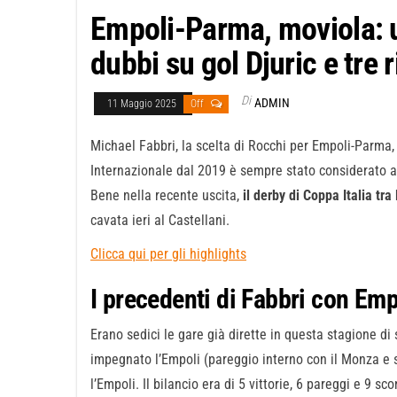
Empoli-Parma, moviola: 
dubbi su gol Djuric e tre 
Di
ADMIN
11 Maggio 2025
Off
Michael Fabbri, la scelta di Rocchi per Empoli-Parma,
Internazionale dal 2019 è sempre stato considerato aff
Bene nella recente uscita,
il derby di Coppa Italia tra 
cavata ieri al Castellani.
Clicca qui per gli highlights
I precedenti di Fabbri con Em
Erano sedici le gare già dirette in questa stagione di
impegnato l’Empoli (pareggio interno con il Monza e sc
l’Empoli. Il bilancio era di 5 vittorie, 6 pareggi e 9 sc