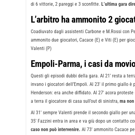
di 6 vittorie, 2 pareggi e 3 sconfitte.
L’ultima gara dir
L’arbitro ha ammonito 2 giocat
Coadiuvato dagli assistenti Carbone e M.Rossi con P
ammonito due giocatori, Cacace (E) e Viti (E) per gio
Valenti (P)
Empoli-Parma, i casi da movio
Questi gli episodi dubbi della gara. Al 21′ resta a t
invano i giocatori dell’Empoli. Al 23′ il primo giallo 
Henderson: era anche diffidato. Al 27′ acora proteste
a terra il giocatore di casa sull’out di sinistra,
ma non 
Al 31′ sempre Valenti prende il secondo giallo per una 
35′ Fazzini entra in area e va giù dopo un contatto c
caso non può intervenire.
Al 73′ ammonito Cacace per