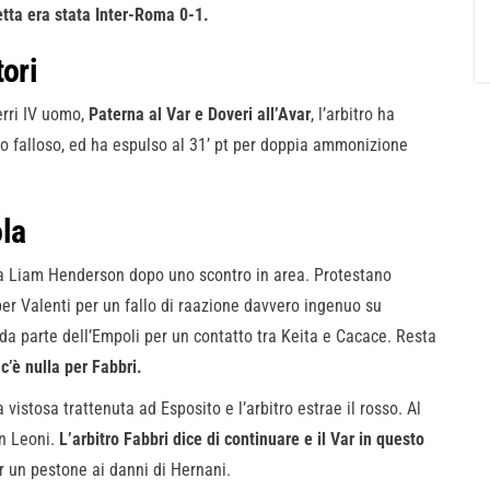
etta era stata Inter-Roma 0-1.
ori
erri IV uomo,
Paterna al Var e Doveri all’Avar
, l’arbitro ha
co falloso, ed ha espulso al 31’ pt per doppia ammonizione
la
erra Liam Henderson dopo uno scontro in area. Protestano
è per Valenti per un fallo di raazione davvero ingenuo su
 da parte dell’Empoli per un contatto tra Keita e Cacace. Resta
c’è nulla per Fabbri.
vistosa trattenuta ad Esposito e l’arbitro estrae il rosso. Al
on Leoni.
L’arbitro Fabbri dice di continuare e il Var in questo
 un pestone ai danni di Hernani.