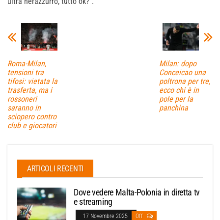
ultrà nerazzurro, tutto ok?”.
Roma-Milan,
Milan: dopo
tensioni tra
Conceicao una
tifosi: vietata la
poltrona per tre,
trasferta, ma i
ecco chi è in
rossoneri
pole per la
saranno in
panchina
sciopero contro
club e giocatori
ARTICOLI RECENTI
Dove vedere Malta-Polonia in diretta tv
e streaming
17 Novembre 2025
Off