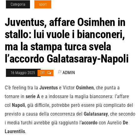
Categoria
sport
Juventus, affare Osimhen in
stallo: lui vuole i bianconeri,
ma la stampa turca svela
l’accordo Galatasaray-Napoli
Di
ADMIN
16 Maggio 2025
Off
C’è feeling tra la
Juventus
e Victor
Osimhen
, che punta a
tornare in
serie A
e a indossare la maglia bianconera: l’affare
col
Napoli
, già difficile, potrebbe però essere più complicato del
previsto a causa della concorrenza del
Galatasaray
, che secondo
i media turchi avrebbe già raggiunto l’
accordo
con Aurelio
De
Laurentiis
.