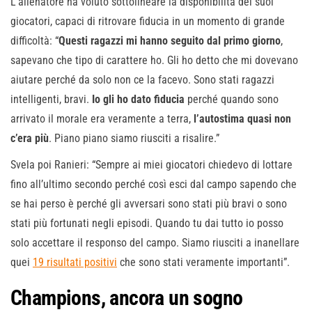
L’allenatore ha voluto sottolineare la disponibilità dei suoi
giocatori, capaci di ritrovare fiducia in un momento di grande
difficoltà: “
Questi ragazzi mi hanno seguito dal primo giorno
,
sapevano che tipo di carattere ho. Gli ho detto che mi dovevano
aiutare perché da solo non ce la facevo. Sono stati ragazzi
intelligenti, bravi.
Io gli ho dato fiducia
perché quando sono
arrivato il morale era veramente a terra,
l’autostima quasi non
c’era più
. Piano piano siamo riusciti a risalire.”
Svela poi Ranieri: “Sempre ai miei giocatori chiedevo di lottare
fino all’ultimo secondo perché così esci dal campo sapendo che
se hai perso è perché gli avversari sono stati più bravi o sono
stati più fortunati negli episodi. Quando tu dai tutto io posso
solo accettare il responso del campo. Siamo riusciti a inanellare
quei
19 risultati positivi
che sono stati veramente importanti”.
Champions, ancora un sogno