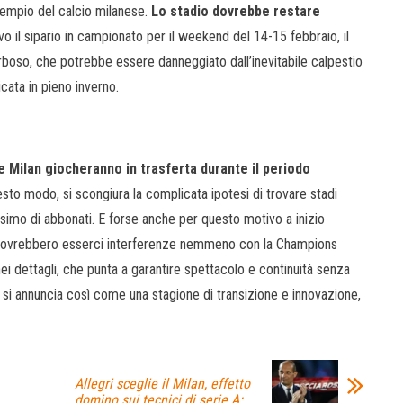
tempio del calcio milanese.
Lo stadio dovrebbe restare
vo il sipario in campionato per il weekend del 14-15 febbraio, il
oso, che potrebbe essere danneggiato dall’inevitabile calpestio
cata in pieno inverno.
e Milan giocheranno in trasferta durante il periodo
uesto modo, si scongiura la complicata ipotesi di trovare stadi
issimo di abbonati. E forse anche per questo motivo a inizio
n dovrebbero esserci interferenze nemmeno con la Champions
i dettagli, che punta a garantire spettacolo e continuità senza
 si annuncia così come una stagione di transizione e innovazione,
Allegri sceglie il Milan, effetto
domino sui tecnici di serie A: