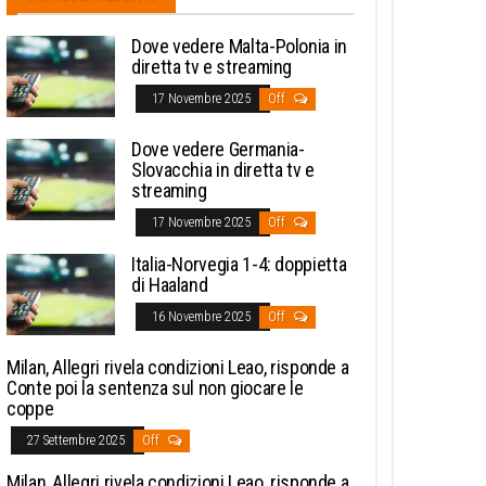
Dove vedere Malta-Polonia in
diretta tv e streaming
17 Novembre 2025
Off
Dove vedere Germania-
Slovacchia in diretta tv e
streaming
17 Novembre 2025
Off
Italia-Norvegia 1-4: doppietta
di Haaland
16 Novembre 2025
Off
Milan, Allegri rivela condizioni Leao, risponde a
Conte poi la sentenza sul non giocare le
coppe
27 Settembre 2025
Off
Milan, Allegri rivela condizioni Leao, risponde a