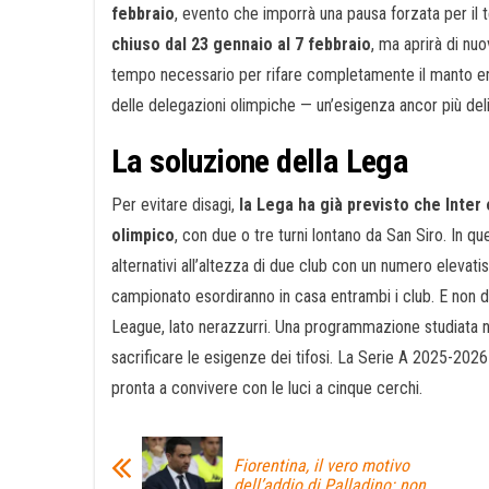
febbraio
, evento che imporrà una pausa forzata per il 
chiuso dal 23 gennaio al 7 febbraio
, ma aprirà di nuo
tempo necessario per rifare completamente il manto erb
delle delegazioni olimpiche — un’esigenza ancor più deli
La soluzione della Lega
Per evitare disagi,
la Lega ha già previsto che Inter 
olimpico
, con due o tre turni lontano da San Siro. In q
alternativi all’altezza di due club con un numero elevat
campionato esordiranno in casa entrambi i club. E no
League, lato nerazzurri. Una programmazione studiata ne
sacrificare le esigenze dei tifosi. La Serie A 2025-2026
pronta a convivere con le luci a cinque cerchi.
Fiorentina, il vero motivo
dell’addio di Palladino: non