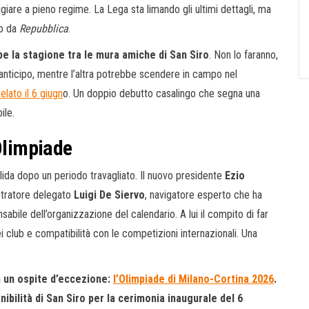
are a pieno regime. La Lega sta limando gli ultimi dettagli, ma
to da
Repubblica
.
be la stagione tra le mura amiche di San Siro
. Non lo faranno,
anticipo, mentre l’altra potrebbe scendere in campo nel
elato il 6 giugn
o. Un doppio debutto casalingo che segna una
ile.
’Olimpiade
lida dopo un periodo travagliato. Il nuovo presidente
Ezio
istratore delegato
Luigi De Siervo
, navigatore esperto che ha
nsabile dell’organizzazione del calendario. A lui il compito di far
i club e compatibilità con le competizioni internazionali. Una
on un ospite d’eccezione:
l’Olimpiade di Milano-Cortina 2026
.
nibilità di San Siro per la cerimonia inaugurale del 6