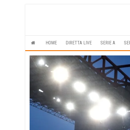
Vai
al
contenuto
HOME
DIRETTA LIVE
SERIE A
SE