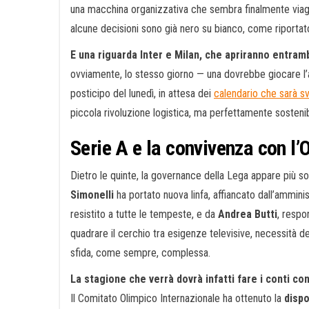
una macchina organizzativa che sembra finalmente viaggi
alcune decisioni sono già nero su bianco, come riporta
E una riguarda Inter e Milan, che apriranno entram
ovviamente, lo stesso giorno — una dovrebbe giocare l’
posticipo del lunedì, in attesa dei
calendario che sarà sv
piccola rivoluzione logistica, ma perfettamente sostenib
Serie A e la convivenza con l
Dietro le quinte, la governance della Lega appare più so
Simonelli
ha portato nuova linfa, affiancato dall’ammin
resistito a tutte le tempeste, e da
Andrea Butti
, respo
quadrare il cerchio tra esigenze televisive, necessità de
sfida, come sempre, complessa.
La stagione che verrà dovrà infatti fare i conti c
Il Comitato Olimpico Internazionale ha ottenuto la
dispo