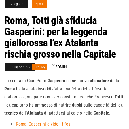
Categoria
sport
Roma, Totti già sfiducia
Gasperini: per la leggenda
giallorossa l’ex Atalanta
rischia grosso nella Capitale
Di
ADMIN
9 Giugno 2025
Off
La scelta di Gian Piero
Gasperini
come nuovo
allenatore
della
Roma
ha lasciato insoddisfatta una fetta della tifoseria
giallorossa, ma pare non aver convinto neanche Francesco
Totti
:
l’ex capitano ha ammesso di nutrire
dubbi
sulle capacità dell’ex
tecnico
dell’
Atalanta
di adattarsi al calcio nella
Capitale
.
Roma, Gasperini divide i tifosi