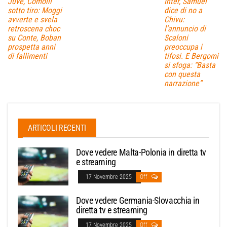
Juve, Comolli
Inter, Samuel
sotto tiro: Moggi
dice di no a
avverte e svela
Chivu:
retroscena choc
l’annuncio di
su Conte, Boban
Scaloni
prospetta anni
preoccupa i
di fallimenti
tifosi. E Bergomi
si sfoga: “Basta
con questa
narrazione”
ARTICOLI RECENTI
Dove vedere Malta-Polonia in diretta tv
e streaming
17 Novembre 2025
Off
Dove vedere Germania-Slovacchia in
diretta tv e streaming
17 Novembre 2025
Off