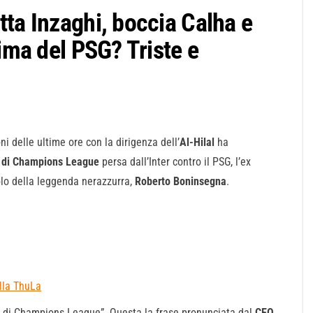
tta Inzaghi, boccia Calha e
rima del PSG? Triste e
oni delle ultime ore con la dirigenza dell’
Al-Hilal
ha
e di Champions League
persa dall’Inter contro il PSG, l’ex
olo della leggenda nerazzurra,
Roberto Boninsegna
.
lla ThuLa
di Champions League”. Questa la frase pronunciata dal
CEO