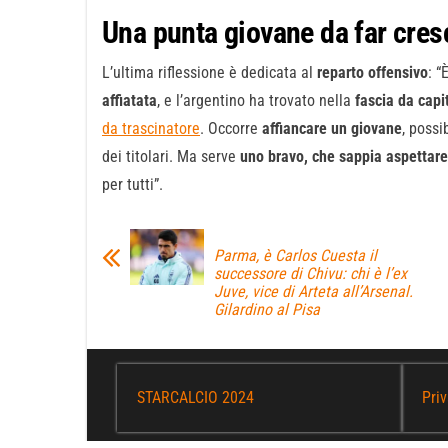
Una punta giovane da far cres
L’ultima riflessione è dedicata al
reparto offensivo
: “
affiatata
, e l’argentino ha trovato nella
fascia da capi
da trascinatore
. Occorre
affiancare un giovane
, possi
dei titolari. Ma serve
uno bravo, che sappia aspettar
per tutti”.
Parma, è Carlos Cuesta il
successore di Chivu: chi è l’ex
Juve, vice di Arteta all’Arsenal.
Gilardino al Pisa
STARCALCIO 2024
Priv