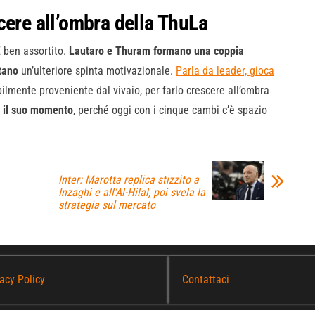
cere all’ombra della ThuLa
È ben assortito.
Lautaro e Thuram formano una coppia
tano
un’ulteriore spinta motivazionale.
Parla da leader, gioca
bilmente proveniente dal vivaio, per farlo crescere all’ombra
e il suo momento
, perché oggi con i cinque cambi c’è spazio
Inter: Marotta replica stizzito a
Inzaghi e all’Al-Hilal, poi svela la
strategia sul mercato
acy Policy
Contattaci