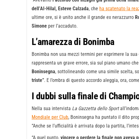
dell’Al-Hilal, Esteve Calzada
, che
ha scatenato la reaz
ultime ore, si è unito anche il grande ex nerazzurro
R
Simone
per l’accaduto.
L’amarezza di Bonimba
Bonimba non usa mezzi termini per esprimere la sua
rappresenta un grave errore, sia sul piano umano che
Boninsegna
, sottolineando come una simile scelta, so
triste”
. E l’ombra di questo accordo aleggia, ora, com
I dubbi sulla finale di Champi
Nella sua intervista
La Gazzetta dello Sport
all’indo
Mondiale per Club
, Boninsegna ha puntato il dito pro
“Anche se l’ufficialità è arrivata dopo la partita, l’int
“A quel punto,
vincere o perdere la finale non aveva 