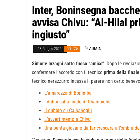
Inter, Boninsegna bacche
avvisa Chivu: “Al-Hilal p
ingiusto”
Di
ADMIN
18 Giugno 2025
Off
Simone Inzaghi sotto fuoco “amico”
. Dopo le rivelazi
confermare l’accordo con il tecnico
prima della final
tecnico nerazzurro incassa il parere non certo benev
L’amarezza di Bonimba
I dubbi sulla finale di Champions
Il dubbio su Calhanoglu
L’avvertimento a Chivu
Una punta giovane da far crescere all’ombra de
“Avevamo
l’accordo con Inzaghi già prima della finale