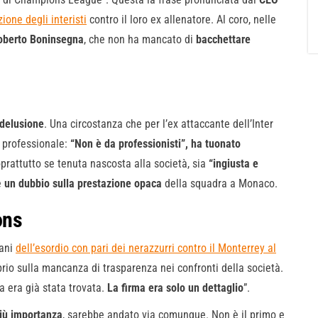
ione degli interisti
contro il loro ex allenatore. Al coro, nelle
oberto Boninsegna
, che non ha mancato di
bacchettare
delusione
. Una circostanza che per l’ex attaccante dell’Inter
 professionale:
“Non è da professionisti”, ha tuonato
prattutto se tenuta nascosta alla società, sia
“ingiusta e
e
un dubbio sulla prestazione opaca
della squadra a Monaco.
ons
mani
dell’esordio con pari dei nerazzurri contro il Monterrey al
prio sulla mancanza di trasparenza nei confronti della società.
esa era già stata trovata.
La firma era solo un dettaglio
”.
più importanza
, sarebbe andato via comunque. Non è il primo e