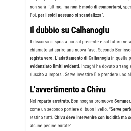
non sarà l’ultimo, ma
non è modo di comportarsi
, spe
Poi,
per i soldi nessuno si scandalizza
”.
Il dubbio su Calhanoglu
Il discorso si sposta poi sul presente e sul futuro n
chiamato ad aprire una nuova fase. Secondo Boninsegn
regista vero. L’adattamento di Calhanoglu
in quella p
evidenziato limiti evidenti
. Inzaghi ha dovuto arrangi
riuscito a imporsi. Serve investire lì e prendere uno al
L’avvertimento a Chivu
Nel
reparto arretrato
, Boninsegna promuove
Sommer
come un secondo portiere di buon livello. “
Serve però 
restino tutti.
Chivu deve intervenire con lucidità ma 
alcune pedine mirate”.