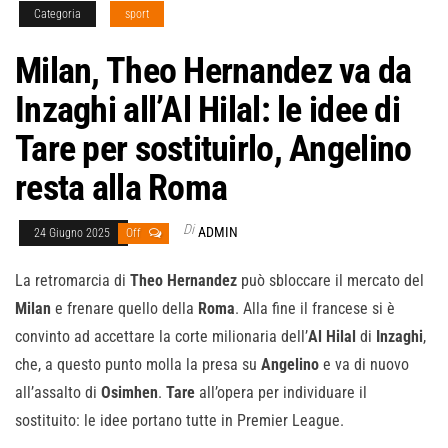
Categoria
sport
Milan, Theo Hernandez va da
Inzaghi all’Al Hilal: le idee di
Tare per sostituirlo, Angelino
resta alla Roma
Di
ADMIN
24 Giugno 2025
Off
La retromarcia di
Theo Hernandez
può sbloccare il mercato del
Milan
e frenare quello della
Roma
. Alla fine il francese si è
convinto ad accettare la corte milionaria dell’
Al Hilal
di
Inzaghi
,
che, a questo punto molla la presa su
Angelino
e va di nuovo
all’assalto di
Osimhen
.
Tare
all’opera per individuare il
sostituito: le idee portano tutte in Premier League.