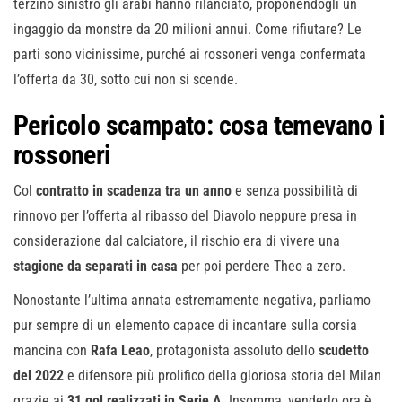
terzino sinistro gli arabi hanno rilanciato, proponendogli un
ingaggio da monstre da 20 milioni annui. Come rifiutare? Le
parti sono vicinissime, purché ai rossoneri venga confermata
l’offerta da 30, sotto cui non si scende.
Pericolo scampato: cosa temevano i
rossoneri
Col
contratto in scadenza tra un anno
e senza possibilità di
rinnovo per l’offerta al ribasso del Diavolo neppure presa in
considerazione dal calciatore, il rischio era di vivere una
stagione da separati in casa
per poi perdere Theo a zero.
Nonostante l’ultima annata estremamente negativa, parliamo
pur sempre di un elemento capace di incantare sulla corsia
mancina con
Rafa Leao
, protagonista assoluto dello
scudetto
del 2022
e difensore più prolifico della gloriosa storia del Milan
grazie ai
31 gol realizzati in Serie A
. Insomma, venderlo ora è