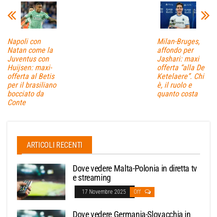
Napoli con
Milan-Bruges,
Natan come la
affondo per
Juventus con
Jashari: maxi
Huijsen: maxi-
offerta “alla De
offerta al Betis
Ketelaere”. Chi
per il brasiliano
è, il ruolo e
bocciato da
quanto costa
Conte
ARTICOLI RECENTI
Dove vedere Malta-Polonia in diretta tv
e streaming
17 Novembre 2025
Off
Dove vedere Germania-Slovacchia in