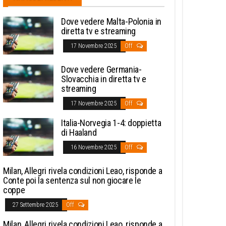
Dove vedere Malta-Polonia in
diretta tv e streaming
17 Novembre 2025
Off
Dove vedere Germania-
Slovacchia in diretta tv e
streaming
17 Novembre 2025
Off
Italia-Norvegia 1-4: doppietta
di Haaland
16 Novembre 2025
Off
Milan, Allegri rivela condizioni Leao, risponde a
Conte poi la sentenza sul non giocare le
coppe
27 Settembre 2025
Off
Milan, Allegri rivela condizioni Leao, risponde a