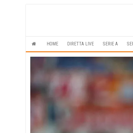
Vai
al
contenuto
HOME
DIRETTA LIVE
SERIE A
SE