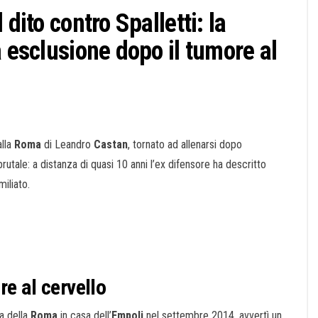
dito contro Spalletti: la
a esclusione dopo il tumore al
alla
Roma
di Leandro
Castan
, tornato ad allenarsi dopo
rutale: a distanza di quasi 10 anni l’ex difensore ha descritto
miliato.
e al cervello
a della
Roma
in casa dell’
E
mpoli
nel settembre 2014, avvertì un