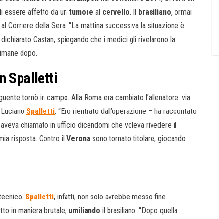
i essere affetto da un
tumore
al
cervello
. Il
brasiliano
, ormai
 al Corriere della Sera. “La mattina successiva la situazione è
 dichiarato Castan, spiegando che i medici gli rivelarono la
timane dopo.
n Spalletti
uente tornò in campo. Alla Roma era cambiato l’allenatore: via
a Luciano
Spalletti
. “Ero rientrato dall’operazione – ha raccontato
 aveva chiamato in ufficio dicendomi che voleva rivedere il
mia risposta. Contro il
Verona
sono tornato titolare, giocando
 tecnico.
Spalletti
, infatti, non solo avrebbe messo fine
tto in maniera brutale,
umiliando
il brasiliano. “Dopo quella