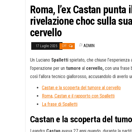
Roma, l’ex Castan punta il 
rivelazione choc sulla su
cervello
Di
ADMIN
17 Luglio 2025
Off
Un Luciano
Spalletti
spietato, che chiuse l’esperienza 
l’operazione per un
tumore
al
cervello,
con una frase b
così l’allora tecnico giallorosso, accusandolo di averlo u
Castan e la scoperta del tumore al cervello
Roma, Castan e il rapporto con Spalletti
La frase di Spalletti
Castan e la scoperta del tumor
Leandro
Castan
aveva 27 anni quando, durante la partit