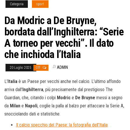
Categoria
sport
Da Modric a De Bruyne,
bordata dall’Inghilterra: “Serie
A torneo per vecchi”. Il dato
che inchioda l’Italia
Di
ADMIN
20 Luglio 2025
Off
L’
Italia
è un Paese per vecchi anche nel calcio. L’ultimo affondo
arriva dall’
Inghilterra
, più precisamente dal prestigioso The
Guardian, che, citando i colpi
Modric
e
De Bruyne
messi a segno
da
Milan
e
Napoli
, coglie la palla al balzo per attaccare la Serie A,
snocciolando dati e statistiche.
Il calcio specchio del Paese: la fotografia dell’Italia