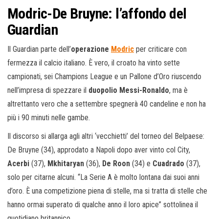
Modric-De Bruyne: l’affondo del
Guardian
Il Guardian parte dell’
operazione
Modric
per criticare con
fermezza il calcio italiano. È vero, il croato ha vinto sette
campionati, sei Champions League e un Pallone d’Oro riuscendo
nell’impresa di spezzare il
duopolio Messi-Ronaldo
, ma è
altrettanto vero che a settembre spegnerà 40 candeline e non ha
più i 90 minuti nelle gambe.
Il discorso si allarga agli altri ‘vecchietti’ del torneo del Belpaese:
De Bruyne (34), approdato a Napoli dopo aver vinto col City,
Acerbi
(37),
Mkhitaryan
(36),
De Roon
(34) e
Cuadrado
(37),
solo per citarne alcuni. “La Serie A è molto lontana dai suoi anni
d’oro. È una competizione piena di stelle, ma si tratta di stelle che
hanno ormai superato di qualche anno il loro apice” sottolinea il
quotidiano britannico.