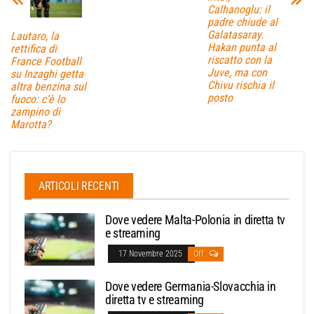
Calhanoglu: il
padre chiude al
Galatasaray.
Lautaro, la
Hakan punta al
rettifica di
riscatto con la
France Football
Juve, ma con
su Inzaghi getta
Chivu rischia il
altra benzina sul
posto
fuoco: c’è lo
zampino di
Marotta?
ARTICOLI RECENTI
Dove vedere Malta-Polonia in diretta tv
e streaming
17 Novembre 2025
Off
Dove vedere Germania-Slovacchia in
diretta tv e streaming