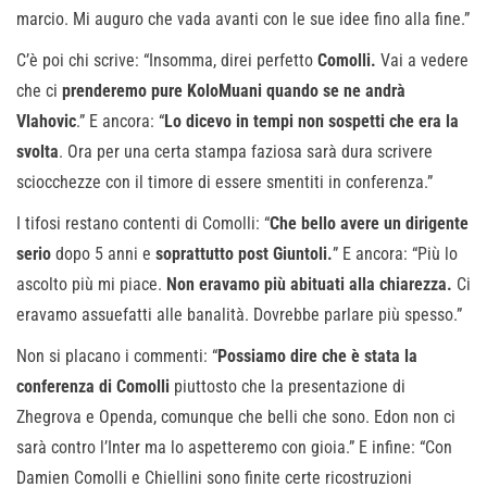
marcio. Mi auguro che vada avanti con le sue idee fino alla fine.”
C’è poi chi scrive: “Insomma, direi perfetto
Comolli.
Vai a vedere
che ci
prenderemo pure KoloMuani quando se ne andrà
Vlahovic
.” E ancora: “
Lo dicevo in tempi non sospetti che era la
svolta
. Ora per una certa stampa faziosa sarà dura scrivere
sciocchezze con il timore di essere smentiti in conferenza.”
I tifosi restano contenti di Comolli: “
Che bello avere un dirigente
serio
dopo 5 anni e
soprattutto post Giuntoli.
” E ancora: “Più lo
ascolto più mi piace.
Non eravamo più abituati alla chiarezza.
Ci
eravamo assuefatti alle banalità. Dovrebbe parlare più spesso.”
Non si placano i commenti: “
Possiamo dire che è stata la
conferenza di Comolli
piuttosto che la presentazione di
Zhegrova e Openda, comunque che belli che sono. Edon non ci
sarà contro l’Inter ma lo aspetteremo con gioia.” E infine: “Con
Damien Comolli e Chiellini sono finite certe ricostruzioni