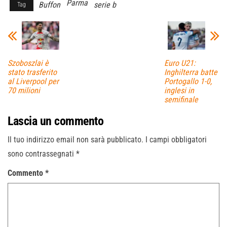
Parma
Buffon
serie b
Tag
Szoboszlai è
Euro U21:
stato trasferito
Inghilterra batte
al Liverpool per
Portogallo 1-0,
70 milioni
inglesi in
semifinale
Lascia un commento
Il tuo indirizzo email non sarà pubblicato.
I campi obbligatori
sono contrassegnati
*
Commento
*