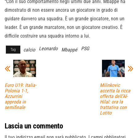
“Con il suo comportamento negli ultimi due anni. Mbappé ha
dimostrato di non essere ancora un giocatore in grado di
guidare davvero una squadra. È un grande giocatore, non un
leader. È un grande marcatore, non un giocatore creativo. È
difficile costruire una squadra intorno a lui.
Leonardo
PSG
calcio
Mbappé
Tag
Euro U19: Italia-
Milinkovic
Polonia 1-1,
accetta la ricca
Azzurrini
offerta dell’Al-
approda in
Hilal: ora la
semifinale
trattativa con
Lotito
Lascia un commento
Il tuo indirizzo email non sarà pubblicato.
I campi obbligatori