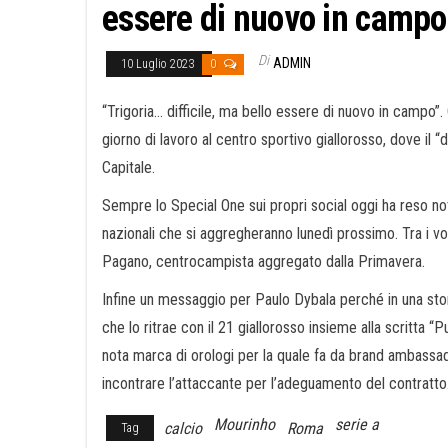
essere di nuovo in campo
Di
ADMIN
10 Luglio 2023
0
“Trigoria… difficile, ma bello essere di nuovo in campo”
giorno di lavoro al centro sportivo giallorosso, dove il “d
Capitale.
Sempre lo Special One sui propri social oggi ha reso noti
nazionali che si aggregheranno lunedì prossimo. Tra i vol
Pagano, centrocampista aggregato dalla Primavera.
Infine un messaggio per Paulo Dybala perché in una stori
che lo ritrae con il 21 giallorosso insieme alla scritta “
nota marca di orologi per la quale fa da brand ambassa
incontrare l’attaccante per l’adeguamento del contratto
Mourinho
serie a
calcio
Roma
Tag