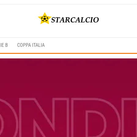
Rojadirecta
Starcalcio
Calcio,
–
Calcio
IE B
COPPA ITALIA
Streaming,
Rojadirecta
Star Live,
– Calcio
Serie A e
Serie B e
Streaming
tutti i tuoi
sport
preferiti su
Starcalcio..