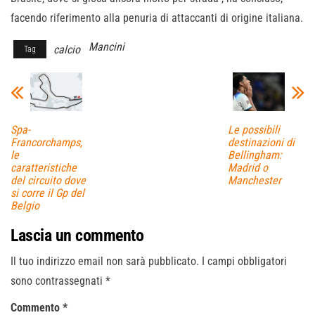
facendo riferimento alla penuria di attaccanti di origine italiana.
Mancini
calcio
Tag
Spa-
Le possibili
Francorchamps,
destinazioni di
le
Bellingham:
caratteristiche
Madrid o
del circuito dove
Manchester
si corre il Gp del
Belgio
Lascia un commento
Il tuo indirizzo email non sarà pubblicato.
I campi obbligatori
sono contrassegnati
*
Commento
*