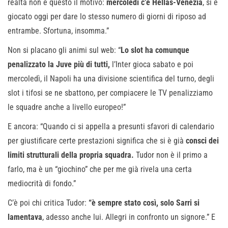
realtà non è questo il motivo:
mercoledì c’è Hellas-Venezia
, si è
giocato oggi per dare lo stesso numero di giorni di riposo ad
entrambe. Sfortuna, insomma.”
Non si placano gli animi sul web: “
Lo slot ha comunque
penalizzato la Juve più di tutti,
l’Inter gioca sabato e poi
mercoledì, il Napoli ha una divisione scientifica del turno, degli
slot i tifosi se ne sbattono, per compiacere le TV penalizziamo
le squadre anche a livello europeo!”
E ancora: “Quando ci si appella a presunti sfavori di calendario
per giustificare certe prestazioni significa che si è già
consci dei
limiti strutturali della propria squadra.
Tudor non è il primo a
farlo, ma è un “giochino” che per me già rivela una certa
mediocrità di fondo.”
C’è poi chi critica Tudor:
“è sempre stato così, solo Sarri si
lamentava
, adesso anche lui. Allegri in confronto un signore.” E