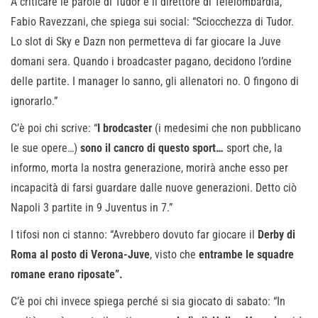
A criticare le parole di Tudor è il direttore di Telelombardia,
Fabio Ravezzani, che spiega sui social: “Sciocchezza di Tudor.
Lo slot di Sky e Dazn non permetteva di far giocare la Juve
domani sera. Quando i broadcaster pagano, decidono l’ordine
delle partite. I manager lo sanno, gli allenatori no. O fingono di
ignorarlo.”
C’è poi chi scrive: “
I brodcaster
(i medesimi che non pubblicano
le sue opere…)
sono il cancro di questo sport…
sport che, la
informo, morta la nostra generazione, morirà anche esso per
incapacità di farsi guardare dalle nuove generazioni. Detto ciò
Napoli 3 partite in 9 Juventus in 7.”
I tifosi non ci stanno: “Avrebbero dovuto far giocare il
Derby di
Roma al posto di Verona-Juve
, visto che
entrambe le squadre
romane erano riposate”.
C’è poi chi invece spiega perché si sia giocato di sabato: “In