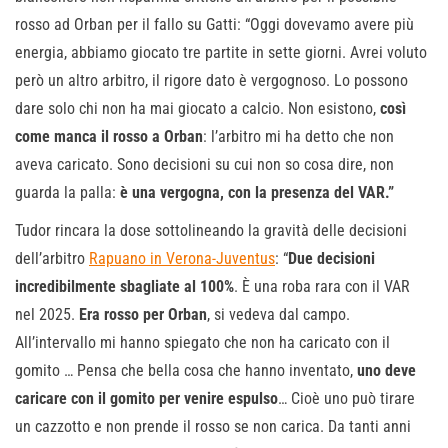
rosso ad Orban per il fallo su Gatti: “Oggi dovevamo avere più
energia, abbiamo giocato tre partite in sette giorni. Avrei voluto
però un altro arbitro, il rigore dato è vergognoso. Lo possono
dare solo chi non ha mai giocato a calcio. Non esistono,
così
come manca il rosso a Orban
: l’arbitro mi ha detto che non
aveva caricato. Sono decisioni su cui non so cosa dire, non
guarda la palla:
è una vergogna, con la presenza del VAR.”
Tudor rincara la dose sottolineando la gravità delle decisioni
dell’arbitro
Rapuano in Verona-Juventus
: “
Due decisioni
incredibilmente sbagliate al 100%
. È una roba rara con il VAR
nel 2025.
Era rosso per Orban
, si vedeva dal campo.
All’intervallo mi hanno spiegato che non ha caricato con il
gomito … Pensa che bella cosa che hanno inventato,
uno deve
caricare con il gomito per venire espulso
… Cioè uno può tirare
un cazzotto e non prende il rosso se non carica. Da tanti anni