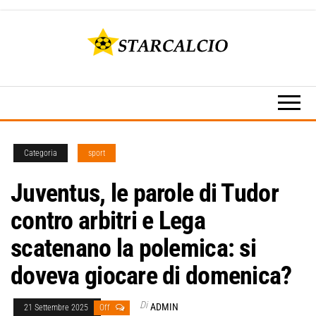
Vai
al
contenuto
Rojadirecta
Starcalcio
Calcio,
–
Calcio
Streaming,
Rojadirecta
Star Live,
– Calcio
Serie A e
Serie B e
Categoria
sport
Streaming
tutti i tuoi
sport
Juventus, le parole di Tudor
preferiti su
Starcalcio..
contro arbitri e Lega
scatenano la polemica: si
doveva giocare di domenica?
Di
ADMIN
21 Settembre 2025
Off