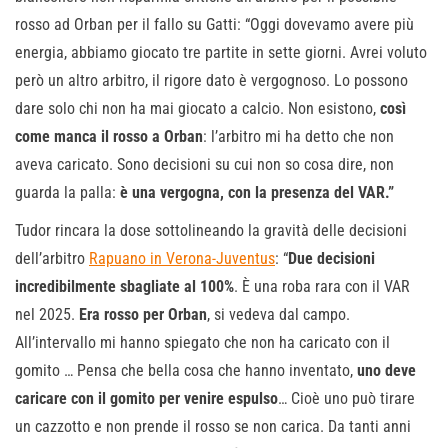
rosso ad Orban per il fallo su Gatti: “Oggi dovevamo avere più
energia, abbiamo giocato tre partite in sette giorni. Avrei voluto
però un altro arbitro, il rigore dato è vergognoso. Lo possono
dare solo chi non ha mai giocato a calcio. Non esistono,
così
come manca il rosso a Orban
: l’arbitro mi ha detto che non
aveva caricato. Sono decisioni su cui non so cosa dire, non
guarda la palla:
è una vergogna, con la presenza del VAR.”
Tudor rincara la dose sottolineando la gravità delle decisioni
dell’arbitro
Rapuano in Verona-Juventus
: “
Due decisioni
incredibilmente sbagliate al 100%
. È una roba rara con il VAR
nel 2025.
Era rosso per Orban
, si vedeva dal campo.
All’intervallo mi hanno spiegato che non ha caricato con il
gomito … Pensa che bella cosa che hanno inventato,
uno deve
caricare con il gomito per venire espulso
… Cioè uno può tirare
un cazzotto e non prende il rosso se non carica. Da tanti anni