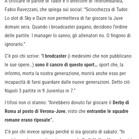
A criticare le parole di Tudor è il direttore di Telelombardia,
Fabio Ravezzani, che spiega sui social: “Sciocchezza di Tudor.
Lo slot di Sky e Dazn non permetteva di far giocare la Juve
domani sera. Quando i broadcaster pagano, decidono l’ordine
delle partite. I manager lo sanno, gli allenatori no. O fingono di
ignorarlo.”
C’è poi chi scrive: “
I brodcaster
(i medesimi che non pubblicano
le sue opere…)
sono il cancro di questo sport…
sport che, la
informo, morta la nostra generazione, morirà anche esso per
incapacità di farsi guardare dalle nuove generazioni. Detto ciò
Napoli 3 partite in 9 Juventus in 7.”
I tifosi non ci stanno: “Avrebbero dovuto far giocare il
Derby di
Roma al posto di Verona-Juve
, visto che
entrambe le squadre
romane erano riposate”.
C’è poi chi invece spiega perché si sia giocato di sabato: “In