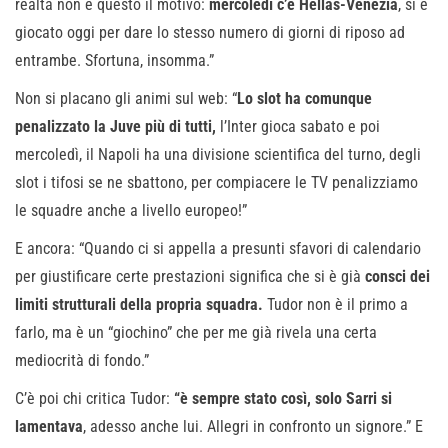
realtà non è questo il motivo:
mercoledì c’è Hellas-Venezia
, si è
giocato oggi per dare lo stesso numero di giorni di riposo ad
entrambe. Sfortuna, insomma.”
Non si placano gli animi sul web: “
Lo slot ha comunque
penalizzato la Juve più di tutti,
l’Inter gioca sabato e poi
mercoledì, il Napoli ha una divisione scientifica del turno, degli
slot i tifosi se ne sbattono, per compiacere le TV penalizziamo
le squadre anche a livello europeo!”
E ancora: “Quando ci si appella a presunti sfavori di calendario
per giustificare certe prestazioni significa che si è già
consci dei
limiti strutturali della propria squadra.
Tudor non è il primo a
farlo, ma è un “giochino” che per me già rivela una certa
mediocrità di fondo.”
C’è poi chi critica Tudor:
“è sempre stato così, solo Sarri si
lamentava
, adesso anche lui. Allegri in confronto un signore.” E