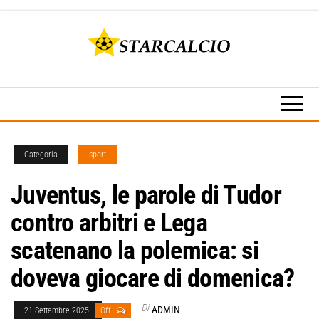
Vai
al
contenuto
Rojadirecta
Starcalcio
Calcio,
–
Calcio
Streaming,
Rojadirecta
Star Live,
– Calcio
Serie A e
Serie B e
Categoria
sport
Streaming
tutti i tuoi
sport
Juventus, le parole di Tudor
preferiti su
Starcalcio..
contro arbitri e Lega
scatenano la polemica: si
doveva giocare di domenica?
Di
ADMIN
21 Settembre 2025
Off